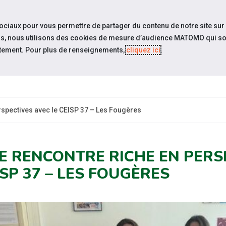
travel_explore
Si
sociaux pour vous permettre de partager du contenu de notre site sur
eurs, nous utilisons des cookies de mesure d’audience MATOMO qui so
tement. Pour plus de renseignements,
cliquez ici
.
QUI SOMMES-
I
ACCUEIL
ACTUALITÉS
NOUS ?
PRA
rspectives avec le CEISP 37 – Les Fougères
E RENCONTRE RICHE EN PERS
ISP 37 – LES FOUGÈRES