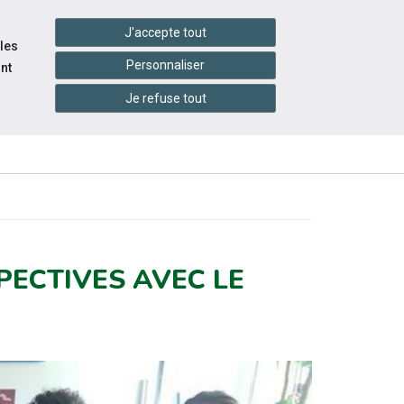
settings_accessibility
tes du réseau
Accessibilité
J'accepte tout
 les
Personnaliser
nt
Je refuse tout
NFOS
CONTACTEZ-
ÉVÉNEMENTS
TIQUES
NOUS
PECTIVES AVEC LE