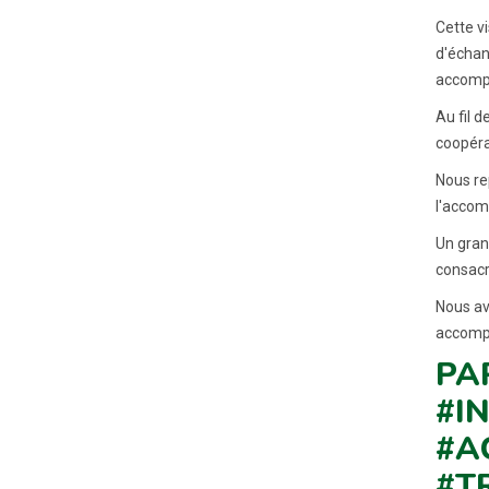
Cette v
d'échan
accomp
Au fil 
coopéra
Nous re
l'accom
Un gran
consacré
Nous av
accomp
PA
#I
#A
#T