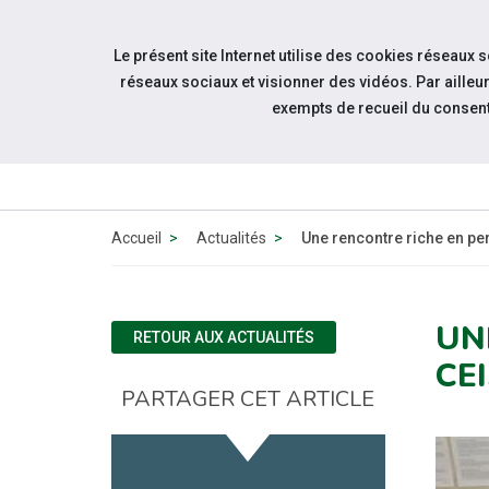
Accéder à notre page Facebook
Accéder à notre page Linkedin
Aller à la navigation
Le présent site Internet utilise des cookies réseaux 
Aller au contenu
réseaux sociaux et visionner des vidéos. Par aill
exempts de recueil du consen
Accueil
Actualités
Une rencontre riche en pe
UN
RETOUR AUX ACTUALITÉS
CE
PARTAGER CET ARTICLE