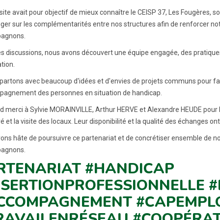
isite avait pour objectif de mieux connaître le CEISP 37, Les Fougères,
ger sur les complémentarités entre nos structures afin de renforcer no
agnons.
des discussions, nous avons découvert une équipe engagée, des pratique
tion.
partons avec beaucoup d'idées et d'envies de projets communs pour favor
pagnement des personnes en situation de handicap.
d merci à Sylvie MORAINVILLE, Arthur HERVE et Alexandre HEUDE pour leu
 et la visite des locaux. Leur disponibilité et la qualité des échanges o
ons hâte de poursuivre ce partenariat et de concrétiser ensemble de n
agnons.
RTENARIAT #HANDICAP
NSERTIONPROFESSIONNELLE #
CCOMPAGNEMENT #CAPEMPLO
RAVAILENRÉSEAU #COOPÉRA