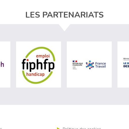
LES PARTENARIATS
ère du travail (nouvelle fenêtre)
visiter les site de Agefiph (nouvelle fenêtre)
visiter les site de Fiphfp (nouvelle fenêt
visiter les 