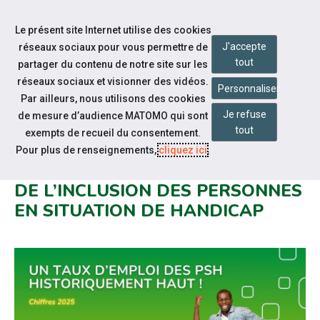
Accéder à notre page Facebook
Accéder à notre page Linkedin
Aller à la navigation
Le présent site Internet utilise des cookies
Aller au contenu
J'accepte
réseaux sociaux pour vous permettre de
tout
partager du contenu de notre site sur les
réseaux sociaux et visionner des vidéos.
Personnaliser
Par ailleurs, nous utilisons des cookies
Je refuse
de mesure d’audience MATOMO qui sont
Actualités
tout
exempts de recueil du consentement.
LA FONCTION PUBLIQUE BAT UN
Pour plus de renseignements,
cliquez ici
.
RECORD HISTORIQUE EN FAVEUR
DE L’INCLUSION DES PERSONNES
EN SITUATION DE HANDICAP