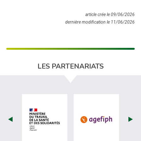
article crée le 09/06/2026
dernière modification le 11/06/2026
LES PARTENARIATS
visiter les site de Ministère du travail (
visiter les si