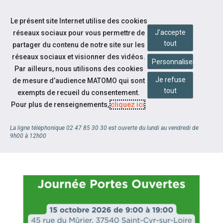
Accéder à notre page Facebook
Accéder à notre page Linkedin
Aller à la navigation
Le présent site Internet utilise des cookies
Aller au contenu
J'accepte
réseaux sociaux pour vous permettre de
tout
partager du contenu de notre site sur les
réseaux sociaux et visionner des vidéos.
Personnaliser
Par ailleurs, nous utilisons des cookies
Je refuse
de mesure d’audience MATOMO qui sont
tout
exempts de recueil du consentement.
Pour plus de renseignements,
cliquez ici
.
NOUVEAUX HORAIRES STANDARD
La ligne téléphonique 02 47 85 30 30 est ouverte du lundi au vendredi de
9h00 à 12h00
CAP EMPLOI 37
À la une