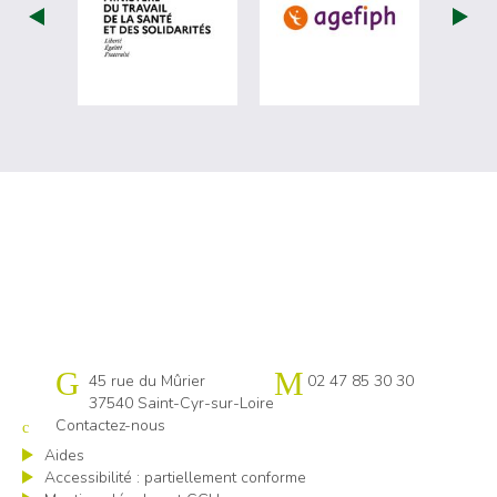
visiter les site de Ministère du travail (
visiter les si
Cap emploi 37
45 rue du Mûrier
02 47 85 30 30
37540 Saint-Cyr-sur-Loire
Contactez-nous
Aides
Accessibilité : partiellement conforme