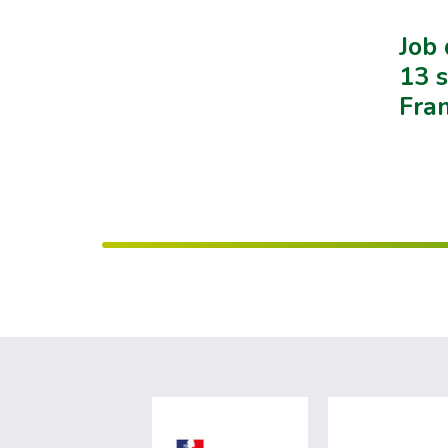
Job 
13 s
Fran