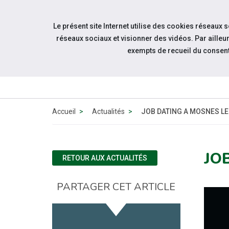
Accéder à notre page Facebook
Accéder à notre page Linkedin
Aller à la navigation
Le présent site Internet utilise des cookies réseaux 
Aller au contenu
réseaux sociaux et visionner des vidéos. Par aill
exempts de recueil du consen
Accueil
Actualités
JOB DATING A MOSNES LE
JO
RETOUR AUX ACTUALITÉS
PARTAGER CET ARTICLE